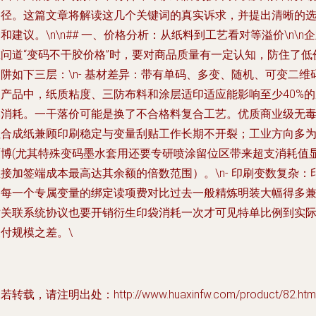
路径。这篇文章将解读这几个关键词的真实诉求，并提出清晰的
和建议。\n\n## 一、价格分析：从纸料到工艺看对等溢价\n\n
在问道“变码不干胶价格”时，要对商品质量有一定认知，防住了低
阱如下三层：\n-
基材差异
：带有单码、多变、随机、可变二维
的产品中，纸质粘度、三防布料和涂层适印适应能影响至少40%的
本消耗。一干落价可能是换了不合格料复合工艺。优质商业级无
性合成纸兼顾印刷稳定与变量刮贴工作长期不开裂；工业方向多
覆博(尤其特殊变码墨水套用还要专研喷涂留位区带来超支消耗值
接加签端成本最高达其余额的倍数范围）。\n-
印刷变数复杂
：
刷每一个专属变量的绑定读项费对比过去一般精炼明装大幅得多
对关联系统协议也要开销衍生印袋消耗一次才可见特单比例到实
付规模之差。\
若转载，请注明出处：http://www.huaxinfw.com/product/82.htm