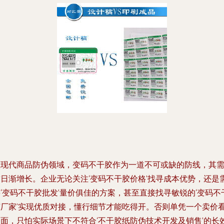
在现代商品防伪领域，变码不干胶作为一道不可或缺的防线，其
求日渐增长。企业无论关注‘变码不干胶价格’找寻成本优势，还是
‘变码不干胶批发’量价俱佳的方案，甚至直接找寻敏锐的‘变码不
胶厂家’实现优质对接，懂行细节才能吃得开。否则单凭一个卖价
表面，只怕实际场景下不符合‘不干胶纸防伪技术开发及销售’的长