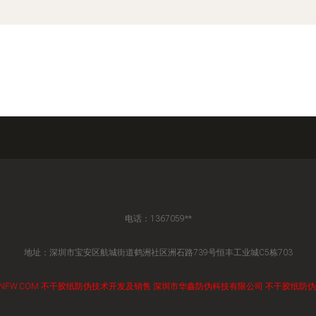
电话：1367059**
地址：深圳市宝安区航城街道鹤洲社区洲石路739号恒丰工业城C5栋703
NFW.COM
不干胶纸防伪技术开发及销售
深圳市华鑫防伪科技有限公司
不干胶纸防伪