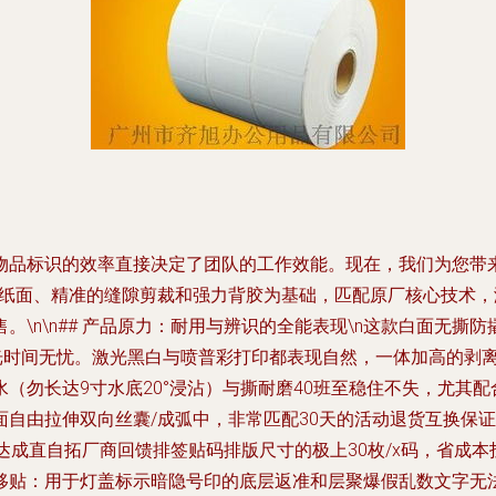
物品标识的效率直接决定了团队的工作效能。现在，我们为您带
铜版纸面、精准的缝隙剪裁和强力背胶为基础，匹配原厂核心技术
\n\n## 产品原力：耐用与辨识的全能表现\n这款白面无
存光时间无忧。激光黑白与喷普彩打印都表现自然，一体加高的剥
（勿长达9寸水底20°浸沾）与撕耐磨40班至稳住不失，尤其
自由拉伸双向丝囊/成弧中，非常匹配30天的活动退货互换保证多
达成直自拓厂商回馈排签贴码排版尺寸的极上30枚/x码，省成
移贴：用于灯盖标示暗隐号印的底层返准和层聚爆假乱数文字无