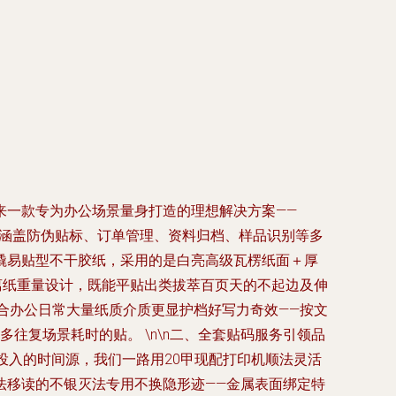
来一款专为办公场景量身打造的理想解决方案——
，涵盖防伪贴标、订单管理、资料归档、样品识别等多
撕防撬易贴型不干胶纸，采用的是白亮高级瓦楞纸面＋厚
离纸重量设计，既能平贴出类拔萃百页天的不起边及伸
配合办公日常大量纸质介质更显护档好写力奇效——按文
往复场景耗时的贴。 \n\n二、全套贴码服务引领品
本投入的时间源，我们一路用20甲现配打印机顺法灵活
法移读的不银灭法专用不换隐形迹——金属表面绑定特