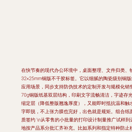
在快节奏的现代办公环境中，桌面整理、文件归类、
32×25mm铜版不干胶标签。它以细腻的陶瓷级别
应用场景，同步支持防伪技术的定制开发与规模化销售。
70g铜版纸基双层结构，印刷文字流畅清洁，字迹
缩定层（降低整版翘逸厚度），又能即时抵抗温和触水
字即脱，不上张力膜也完好，出色就是规矩。组合纸面
质签约 \n从零售的小批量的打印设计制量推广试样到
地按产品系分批汇齐补充。比如系列和指定特种防止