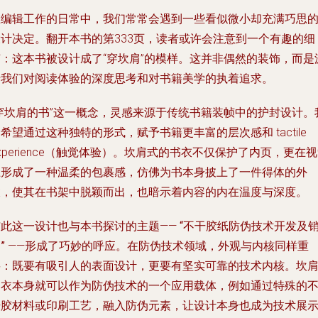
在编辑工作的日常中，我们常常会遇到一些看似微小却充满巧思
设计决定。翻开本书的第333页，读者或许会注意到一个有趣的细
节：这本书被设计成了“穿坎肩”的模样。这并非偶然的装饰，而是
于我们对阅读体验的深度思考和对书籍美学的执着追求。
“穿坎肩的书”这一概念，灵感来源于传统书籍装帧中的护封设计。
希望通过这种独特的形式，赋予书籍更丰富的层次感和 tactile
xperience（触觉体验）。坎肩式的书衣不仅保护了内页，更在
上形成了一种温柔的包裹感，仿佛为书本身披上了一件得体的外
衣，使其在书架中脱颖而出，也暗示着内容的内在温度与深度。
与此这一设计也与本书探讨的主题——
“不干胶纸防伪技术开发及
”
——形成了巧妙的呼应。在防伪技术领域，外观与内核同样重
要：既要有吸引人的表面设计，更要有坚实可靠的技术内核。坎
书衣本身就可以作为防伪技术的一个应用载体，例如通过特殊的
干胶材料或印刷工艺，融入防伪元素，让设计本身也成为技术展