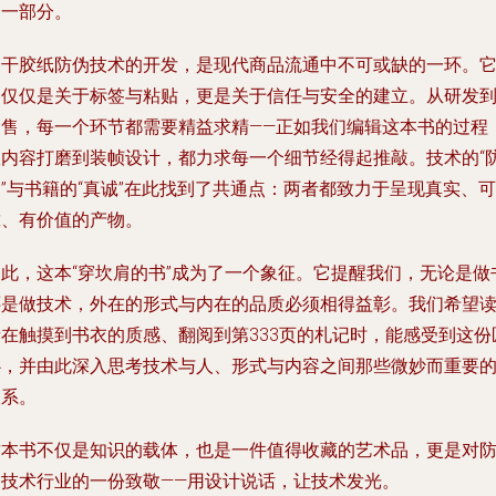
的一部分。
不干胶纸防伪技术的开发，是现代商品流通中不可或缺的一环。
不仅仅是关于标签与粘贴，更是关于信任与安全的建立。从研发
销售，每一个环节都需要精益求精——正如我们编辑这本书的过程
从内容打磨到装帧设计，都力求每一个细节经得起推敲。技术的“
”与书籍的“真诚”在此找到了共通点：两者都致力于呈现真实、可
靠、有价值的产物。
因此，这本“穿坎肩的书”成为了一个象征。它提醒我们，无论是做
还是做技术，外在的形式与内在的品质必须相得益彰。我们希望
者在触摸到书衣的质感、翻阅到第333页的札记时，能感受到这份
心，并由此深入思考技术与人、形式与内容之间那些微妙而重要
联系。
这本书不仅是知识的载体，也是一件值得收藏的艺术品，更是对
伪技术行业的一份致敬——用设计说话，让技术发光。