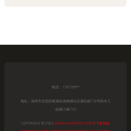
电话：1367059**
地址：深圳市宝安区航城街道鹤洲社区洲石路739号恒丰工
业城C5栋703
COPYRIGHT © 2026
WWW.HUAXINFW.COM
不干胶纸防