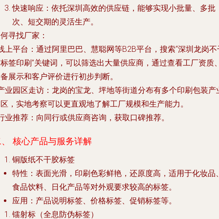
快速响应
：依托深圳高效的供应链，能够实现小批量、多批
次、短交期的灵活生产。
如何寻找厂家
：
线上平台
：通过阿里巴巴、慧聪网等B2B平台，搜索“深圳龙岗不
胶标签印刷”关键词，可以筛选出大量供应商，通过查看工厂资质
设备展示和客户评价进行初步判断。
产业园区走访
：龙岗的宝龙、坪地等街道分布有多个印刷包装产
园区，实地考察可以更直观地了解工厂规模和生产能力。
行业推荐
：向同行或供应商咨询，获取口碑推荐。
二、 核心产品与服务详解
铜版纸不干胶标签
特性
：表面光滑，印刷色彩鲜艳，还原度高，适用于化妆品
食品饮料、日化产品等对外观要求较高的标签。
应用
：产品说明标签、价格标签、促销标签等。
镭射标（全息防伪标签）